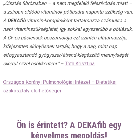
„Cisztás fibrózisban – a nem megfelelő felszívódás miatt –
a zsírban oldódó vitaminok pótlására naponta szükség van.
A
DEKAfib
vitamin-komplexként tartalmazza számukra a
napi vitaminszükségletet, így sokkal egyszerűbb a pótlásuk.
A CF-es páciensek beszámolója ezt szintén alátámasztja,
kifejezetten előnyösnek tartják, hogy a nap, mint nap
elfogyasztandó gyógyszer/étrend-kiegészítő mennyiségét
sikerül ezzel csökkenteni.”
–
Tóth Krisztina
Országos Korányi Pulmonológiai Intézet – Dietetikai
szakosztály elérhetőségei
Ön is érintett? A DEKAfib egy
kényelmes megoldás!