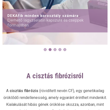
DEKAfib minden korosztály számára
Elérhető lágyzselatin kapszula és cseppek
formájában
A cisztás fibrózisról
A
cisztás fibrózis
(rövidített nevén CF), egy genetikailag
öröklődő rendellenesség, amely egyaránt érinthet mindenkit.
Kialakulását hibás gének öröklése okozza, azonban, mint