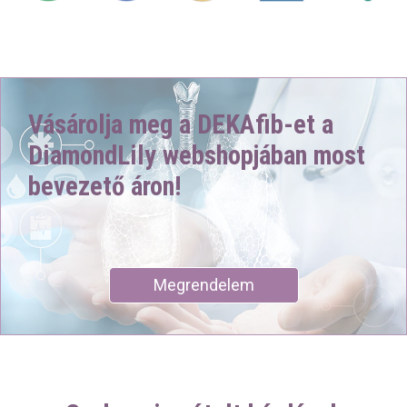
Vásárolja meg a DEKAfib-et a
DiamondLily webshopjában most
bevezető áron!
Megrendelem