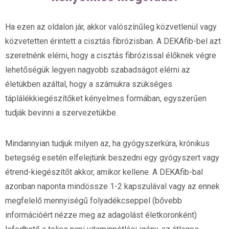
Ha ezen az oldalon jár, akkor valószínűleg közvetlenül vagy
közvetetten érintett a cisztás fibrózisban. A DEKAfib-bel azt
szeretnénk elérni, hogy a cisztás fibrózissal élőknek végre
lehetőségük legyen nagyobb szabadságot elérni az
életükben azáltal, hogy a számukra szükséges
táplálékkiegészítőket kényelmes formában, egyszerűen
tudják bevinni a szervezetükbe.
Mindannyian tudjuk milyen az, ha gyógyszerkúra, krónikus
betegség esetén elfelejtünk beszedni egy gyógyszert vagy
étrend-kiegészítőt akkor, amikor kellene. A DEKAfib-bal
azonban naponta mindössze 1-2 kapszulával vagy az ennek
megfelelő mennyiségű folyadékcseppel (bővebb
információért nézze meg az adagolást életkoronként)