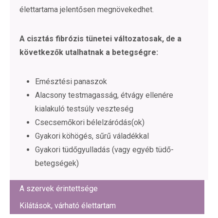
élettartama jelentősen megnövekedhet.
A cisztás fibrózis tünetei változatosak, de a
következők utalhatnak a betegségre:
Emésztési panaszok
Alacsony testmagasság, étvágy ellenére
kialakuló testsúly veszteség
Csecsemőkori bélelzáródás(ok)
Gyakori köhögés, sűrű váladékkal
Gyakori tüdőgyulladás (vagy egyéb tüdő-
betegségek)
A szervek érintettsége
Kilátások, várható élettartam