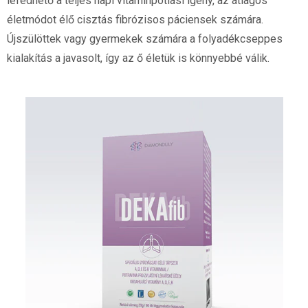
lefedhető a teljes napi vitaminpótlási igény, az átlagos
életmódot élő cisztás fibrózisos páciensek számára.
Újszülöttek vagy gyermekek számára a folyadékcseppes
kialakítás a javasolt, így az ő életük is könnyebbé válik.