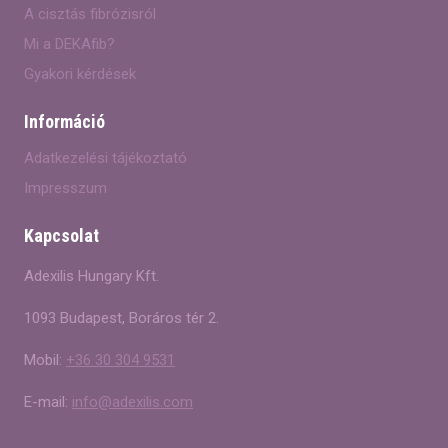
A cisztás fibrózisról
Mi a DEKAfib?
Gyakori kérdések
Információ
Adatkezelési tájékoztató
Impresszum
Kapcsolat
Adexilis Hungary Kft.
1093 Budapest, Boráros tér 2.
Mobil:
+36 30 304 9531
E-mail:
info@adexilis.com