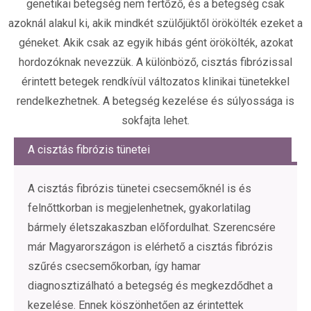
genetikai betegség nem fertőző, és a betegség csak
azoknál alakul ki, akik mindkét szülőjüktől örökölték ezeket a
géneket. Akik csak az egyik hibás gént örökölték, azokat
hordozóknak nevezzük. A különböző, cisztás fibrózissal
érintett betegek rendkívül változatos klinikai tünetekkel
rendelkezhetnek. A betegség kezelése és súlyossága is
sokfajta lehet.
A cisztás fibrózis tünetei
A cisztás fibrózis tünetei csecsemőknél is és
felnőttkorban is megjelenhetnek, gyakorlatilag
bármely életszakaszban előfordulhat. Szerencsére
már Magyarországon is elérhető a cisztás fibrózis
szűrés csecsemőkorban, így hamar
diagnosztizálható a betegség és megkezdődhet a
kezelése. Ennek köszönhetően az érintettek