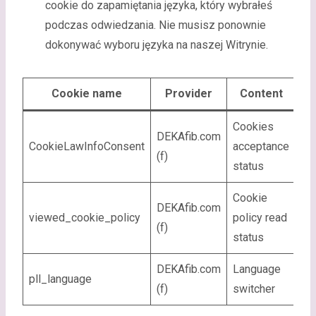
cookie do zapamiętania języka, który wybrałeś
podczas odwiedzania. Nie musisz ponownie
dokonywać wyboru języka na naszej Witrynie.
Cookie name
Provider
Content
Ex
Cookies
DEKAfib.com
CookieLawInfoConsent
acceptance
2 
(f)
status
Cookie
DEKAfib.com
viewed_cookie_policy
policy read
2 
(f)
status
DEKAfib.com
Language
pll_language
2 
(f)
switcher