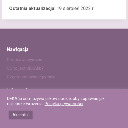
Ostatnia aktualizacja:
19 sierpień 2022 r.
Nawigacja
O mukowiscydozie
Co to jest DEKAfib?
Często zadawane pytania
Informacja
DEKAfib.com używa plików cookie, aby zapewnić jak
Polityka prywatności
najlepsze wrażenia.
Polityka prywatności
Informacje prawne
Akceptuj
Kontakt